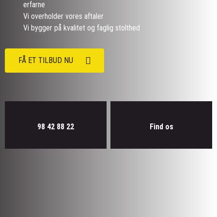
erfarne
Vi overholder vores aftaler
Vi bygger på kvalitet og faglig stolthed
FÅ ET TILBUD NU
98 42 88 22
Find os