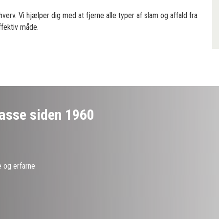
tende tilbud
erv. Vi hjælper dig med at fjerne alle typer af slam og affald fra
effektiv måde.
asse siden 1960
 og erfarne