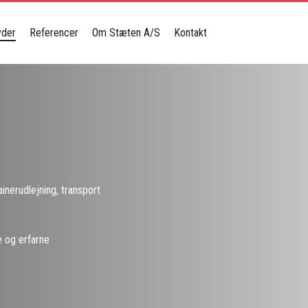
byder
Referencer
Om Stæten A/S
Kontakt
ainerudlejning, transport
 og erfarne