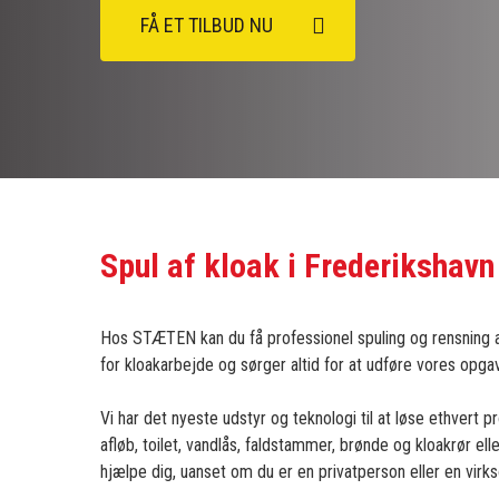
FÅ ET TILBUD NU
Spul af kloak i Frederikshavn
Hos STÆTEN kan du få professionel spuling og rensning af
for kloakarbejde og sørger altid for at udføre vores opgav
Vi har det nyeste udstyr og teknologi til at løse ethvert
afløb, toilet, vandlås, faldstammer, brønde og kloakrør ell
hjælpe dig, uanset om du er en privatperson eller en vir