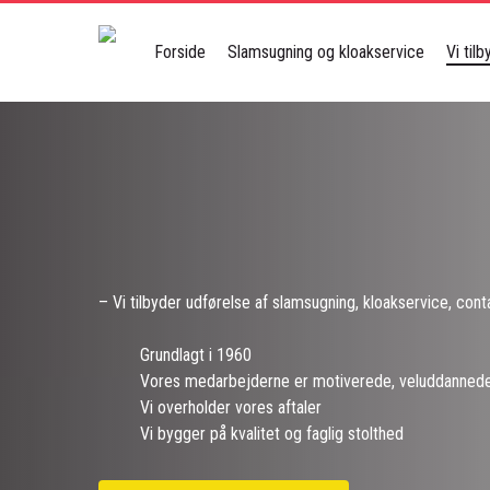
Skip
to
Forside
Slamsugning og kloakservice
Vi til
main
content
Stæten A/S
– Vi tilbyder udførelse af slamsugning, kloakservice, cont
Grundlagt i 1960
Vores medarbejderne er motiverede, veluddannede
Vi overholder vores aftaler
Vi bygger på kvalitet og faglig stolthed